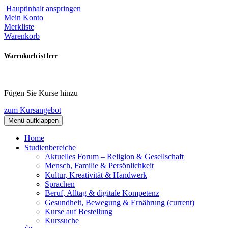
Hauptinhalt anspringen
Mein Konto
Merkliste
Warenkorb
Warenkorb ist leer
Fügen Sie Kurse hinzu
zum Kursangebot
Menü aufklappen
Home
Studienbereiche
Aktuelles Forum – Religion & Gesellschaft
Mensch, Familie & Persönlichkeit
Kultur, Kreativität & Handwerk
Sprachen
Beruf, Alltag & digitale Kompetenz
Gesundheit, Bewegung & Ernährung
(current)
Kurse auf Bestellung
Kurssuche